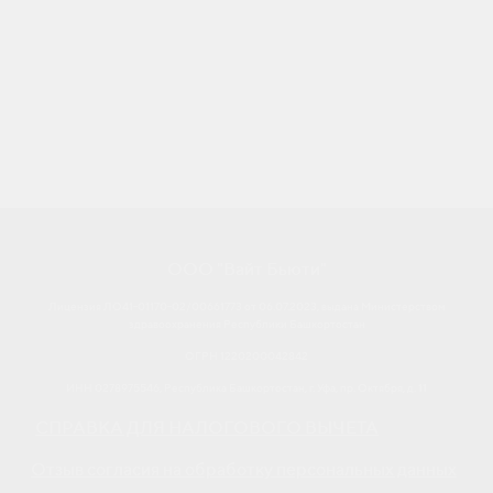
ООО "Вайт Бьюти"
Лицензия ЛО41-01170-02/00661773 от 06.07.2023, выдана Министерством
здравоохранения Республики Башкортостан
ОГРН 1220200042842
ИНН 0278975546, Республика Башкортостан, г. Уфа, пр. Октября, д. 11
СПРАВКА ДЛЯ НАЛОГОВОГО ВЫЧЕТА
Отзыв согласия на обработку персональных данных