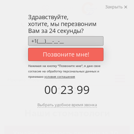
Закрыть
Здравствуйте,
Единый номер
хотите, мы перезвоним
+7 958 100 16 33
Вам за 24 секунды?
ЗАПИСАТЬСЯ НА ПРИЕМ
Позвоните мне!
Нажимая на кнопку "
Позвоните мне
", я даю свое
new
ПРОСПЕКТ ОКТЯБРЯ 11
согласие на обработку персональных данных и
принимаю
условия соглашения
Нажмите, чтобы открыть меню!
00
:
23
:
99
Выбрать удобное время звонка
Наши стоматологи
Узнайте стоимость лечения за 30