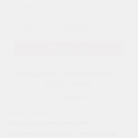
Телефон
*
Даю добровольное согласие на обработку персональных
данных в соответствии с ФЗ №152 и
политикой
конфиденциальности
Отправить заявку!
Запишитесь на консультацию +
ОПТГ снимок
1200₽
3000
В услугу входит:
Панорамный снимок всех зубов
Консультация терапевта
(
лечение зубов)