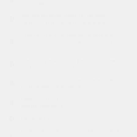
2008 года
Держим выгодные цены, т.к. закупаем
напрямую у производителей крупным оптом
У нас работают опытные врачи первой и
высшей категории, средний стаж докторов -
от 9 лет
Компьютерный томограф в каждой клинике
для повышенного контроля качества.
Операции с пьезохирургическим ножом для
безболезненной операции
Микроскоп для более тщательной
диагностики зубов
Рассрочка 0%
К нам удобно добираться - 6 филиалов в Уфе,