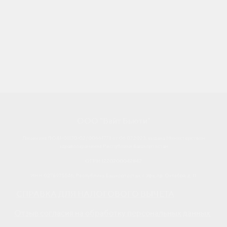
ООО "Вайт Бьюти"
Лицензия ЛО41-01170-02/00661773 от 06.07.2023, выдана Министерством
здравоохранения Республики Башкортостан
ОГРН 1220200042842
ИНН 0278975546, Республика Башкортостан, г. Уфа, пр. Октября, д. 11
СПРАВКА ДЛЯ НАЛОГОВОГО ВЫЧЕТА
Отзыв согласия на обработку персональных данных