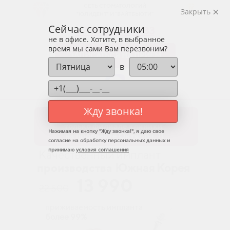
СЕТЬ СТОМАТОЛОГИЙ
Закрыть
"ЮЛИДЕНТ" И "ВАЙТБЬЮТИ"
Сейчас сотрудники
+7 958 100 16 33
не в офисе. Хотите, в выбранное
время мы сами Вам перезвоним?
ЗАПИСАТЬСЯ НА ПРИЕМ
в
Жду звонка!
В честь Нового года до 31.12.2023
только филиале клиники
Нажимая на кнопку "
Жду звонка!
", я даю свое
на проспекте Октября, 11
согласие на обработку персональных данных и
принимаю
условия соглашения
Качественный имплант
производства
Южная Корея
13 990
22 500
приживаемость импланта
более 99%