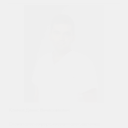
Климов Денис Вячеславович
Файрушина Анна Артуровна
Климов Денис Вячеславович
Ягафаров Руслан Ринатович
Стоматолог-хирург, имплантолог, ортопед
Стоматолог-хирург, имплантолог, ортопед