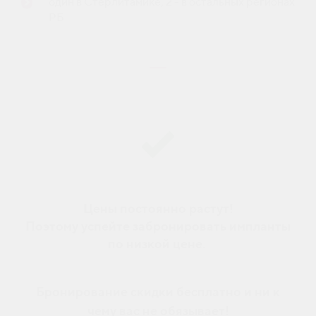
один в Стерлитамике, 2 - в остальных регионах
РБ
Цены постоянно растут!
Поэтому успейте забронировать импланты
по низкой цене.
Бронирование скидки бесплатно и ни к
чему вас не обязывает!