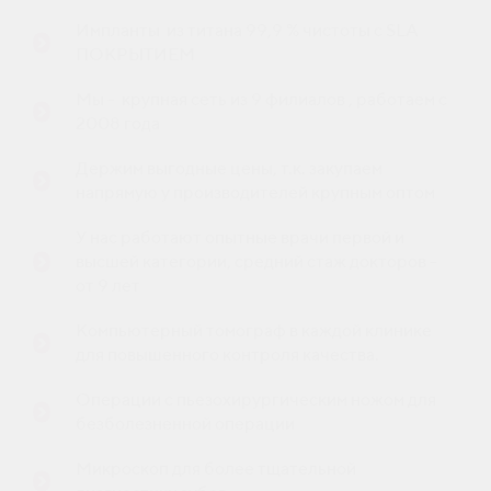
Импланты из титана 99,9 % чистоты с SLA
ПОКРЫТИЕМ
Мы - крупная сеть из 9 филиалов , работаем с
2008 года
Держим выгодные цены, т.к. закупаем
напрямую у производителей крупным оптом
У нас работают опытные врачи первой и
высшей категории, средний стаж докторов -
от 9 лет
Компьютерный томограф в каждой клинике
для повышенного контроля качества.
Операции с пьезохирургическим ножом для
безболезненной операции
Микроскоп для более тщательной