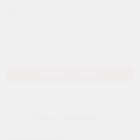
диагностики зубов
Рассрочка 0%
К нам удобно добираться - 6 филиалов в Уфе,
один в Стерлитамике, 2 - в остальных регионах
РБ
ЗАПИСАТЬСЯ ПО ТЕЛЕФОНУ
Наши специалисты