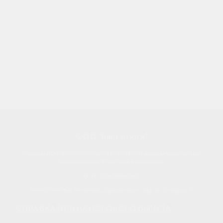
ООО "Вайт Бьюти"
Лицензия ЛО41-01170-02/00661773 от 06.07.2023, выдана Министерством
здравоохранения Республики Башкортостан
ОГРН 1220200042842
ИНН 0278975546, Республика Башкортостан, г. Уфа, пр. Октября, д. 11
СПРАВКА ДЛЯ НАЛОГОВОГО ВЫЧЕТА