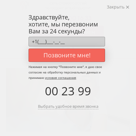
СЕТЬ СТОМАТОЛОГИЙ
Закрыть
"ЮЛИДЕНТ" И "ВАЙТБЬЮТИ"
Здравствуйте,
+7 958 100 16 33
хотите, мы перезвоним
Вам за 24 секунды?
ЗАПИСАТЬСЯ НА ПРИЕМ
Позвоните мне!
Нажимая на кнопку "
Позвоните мне
", я даю свое
согласие на обработку персональных данных и
принимаю
условия соглашения
00
:
23
:
99
Выбрать удобное время звонка